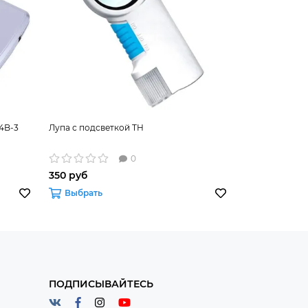
4B-3
Лупа с подсветкой TH
Лупа линейка 
0
350 руб
50 руб
Выбрать
В корзину
ПОДПИСЫВАЙТЕСЬ