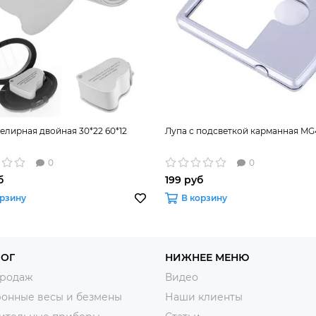
елирная двойная 30*22 60*12
Лупа с подсветкой карманная MG
0
0
б
199 руб
орзину
В корзину
ЛОГ
НИЖНЕЕ МЕНЮ
продаж
Видео
ронные весы и безмены
Наши клиенты