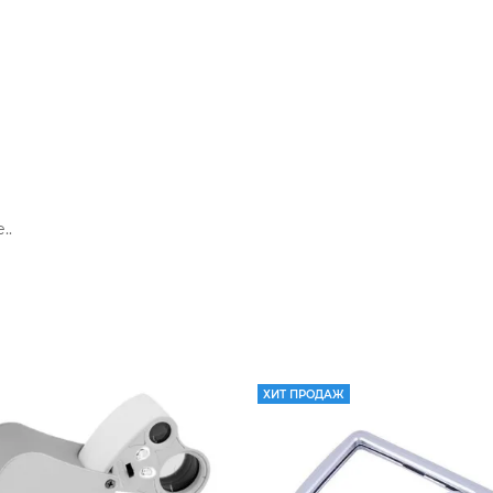
е.
.
ХИТ ПРОДАЖ