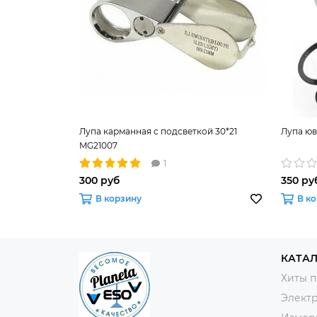
Лупа карманная с подсветкой 30*21
Лупа юв
MG21007
1
300 руб
350 ру
В корзину
В к
КАТА
Хиты 
Элект